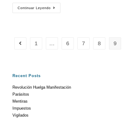
Continuar Leyendo
1
…
6
7
8
9
Recent Posts
Revolución Huelga Manifestación
Parásitos
Mentiras
Impuestos
Vigilados