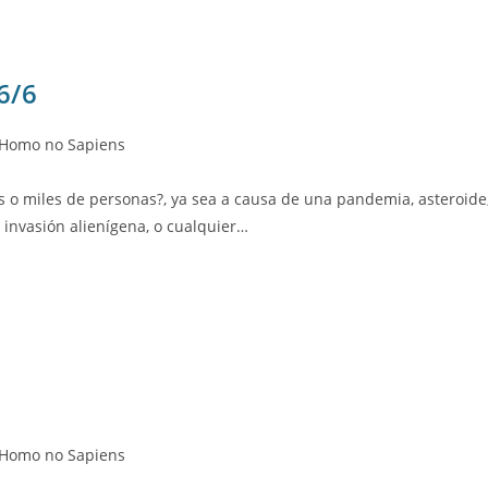
6/6
tegoría
Homo no Sapiens
s o miles de personas?, ya sea a causa de una pandemia, asteroide
trada:
 invasión alienígena, o cualquier…
tegoría
Homo no Sapiens