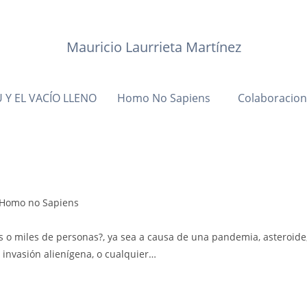
Mauricio Laurrieta Martínez
 Y EL VACÍO LLENO
Homo No Sapiens
Colaboracio
tegoría
Homo no Sapiens
s o miles de personas?, ya sea a causa de una pandemia, asteroide
trada:
 invasión alienígena, o cualquier…