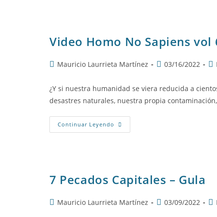
Video Homo No Sapiens vol 
Autor
Publicación
Ca
Mauricio Laurrieta Martínez
03/16/2022
de
de
de
la
la
la
¿Y si nuestra humanidad se viera reducida a ciento
entrada:
entrada:
en
desastres naturales, nuestra propia contaminación,
Video
Continuar Leyendo
Homo
No
Sapiens
Vol
6/6
7 Pecados Capitales – Gula
Autor
Publicación
Ca
Mauricio Laurrieta Martínez
03/09/2022
de
de
de