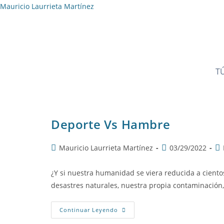
Ir
Mauricio Laurrieta Martínez
al
contenido
TÚ
Deporte Vs Hambre
Autor
Publicación
Ca
Mauricio Laurrieta Martínez
03/29/2022
de
de
de
la
la
la
¿Y si nuestra humanidad se viera reducida a ciento
entrada:
entrada:
en
desastres naturales, nuestra propia contaminación,
Deporte
Continuar Leyendo
Vs
Hambre