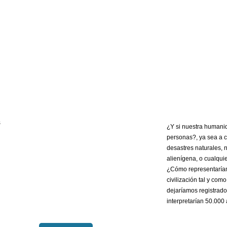
¿Y si nuestra humanid
personas?, ya sea a 
desastres naturales, 
alienígena, o cualqui
¿Cómo representaríamo
civilización tal y co
dejaríamos registrad
interpretarían 50.000