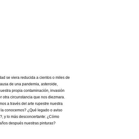
ad se viera reducida a cientos o miles de
causa de una pandemia, asteroide,
nuestra propia contaminación, invasión
er otra circunstancia que nos diezmara.
s a través del arte rupestre nuestra
mo la conocemos? ¿Qué legado o aviso
o?, y lo más desconcertante: ¿Cómo
 años después nuestras pinturas?