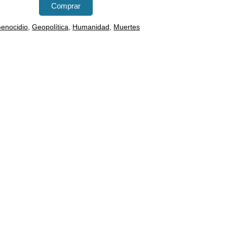
Comprar
enocidio
,
Geopolítica
,
Humanidad
,
Muertes