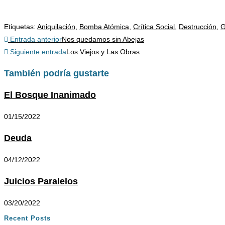
Etiquetas
:
Aniquilación
,
Bomba Atómica
,
Crítica Social
,
Destrucción
,
G
Entrada anterior
Nos quedamos sin Abejas
Siguiente entrada
Los Viejos y Las Obras
También podría gustarte
El Bosque Inanimado
01/15/2022
Deuda
04/12/2022
Juicios Paralelos
03/20/2022
Recent Posts